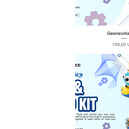
Gearworks 
Precio
109,00