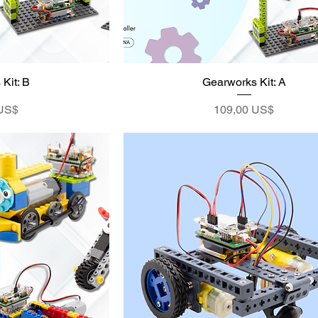
Kit: B
Gearworks Kit: A
Precio
 US$
109,00 US$