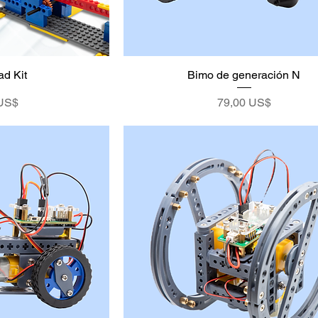
ad Kit
Bimo de generación N
Precio
 US$
79,00 US$