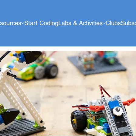
sources
Start Coding
Labs & Activities
Clubs
Subsc