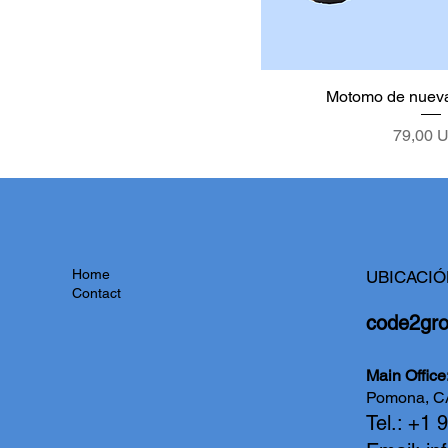
Motomo de nueva
Precio
79,00 
Home
UBICACIÓ
Contact
code2gr
Main Offi
Pomona, C
Tel.: +1