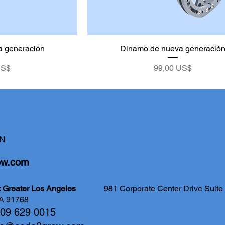
 generación
Dinamo de nueva generació
Precio
US$
99,00 US$
N
ow.com
ce: Greater Los Angeles
981 Corporate Center Drive Sui
A 91768
 909 629 0015