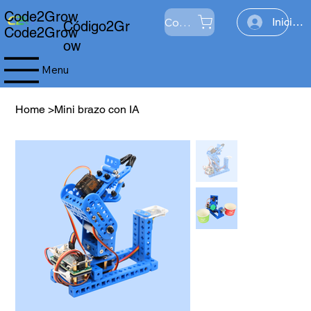
Code2Grow
Comercio
Iniciar 
Código2Gr
Code2Grow
ow
Menu
Home
>
Mini brazo con IA