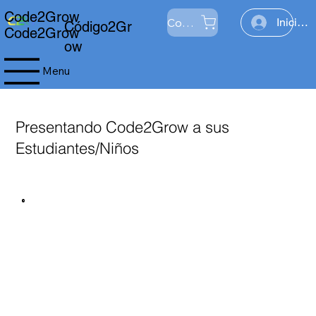
Code2Grow
Comercio
Iniciar 
Código2Gr
Code2Grow
ow
Menu
Presentando Code2Grow a sus
Estudiantes/Niños