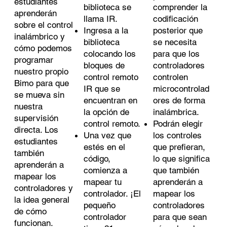
estudiantes
biblioteca se
comprender la
aprenderán
llama IR.
codificación
sobre el control
Ingresa a la
posterior que
inalámbrico y
biblioteca
se necesita
cómo podemos
colocando los
para que los
programar
bloques de
controladores
nuestro propio
control remoto
controlen
Bimo para que
IR que se
microcontrolad
se mueva sin
encuentran en
ores de forma
nuestra
la opción de
inalámbrica.
supervisión
control remoto.
Podrán elegir
directa. Los
Una vez que
los controles
estudiantes
estés en el
que prefieran,
también
código,
lo que significa
aprenderán a
comienza a
que también
mapear los
mapear tu
aprenderán a
controladores y
controlador. ¡El
mapear los
la idea general
pequeño
controladores
de cómo
controlador
para que sean
funcionan.