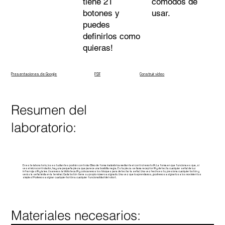
tiene 21
cómodos de
botones y
usar.
puedes
definirlos como
quieras!
Presentaciones de Google
PDF
Construir video
Resumen del
laboratorio:
En este laboratorio, los estudiantes podrán controlar Bimo de forma inalámbrica mediante el control remoto IR. La forma en que funciona es que, si
ves el microcontrolador, hay una pequeña pieza que parece una bombilla negra. Esta pieza se llama receptor IR y detecta cualquier señal de luz
infrarroja o IR y la lee. Usaremos la biblioteca IR y colocaremos los bloques para detectar la señal. Una vez hecho esto, presiona cualquier botón y
verás la señal leída en la terminal. Cada botón tiene su propio número asignado. Una vez que lo aprendamos, ¡podremos asignarlos a los movimientos
simples! Podemos asignar cualquier botón a cualquier funcionalidad del robot.
Materiales necesarios: