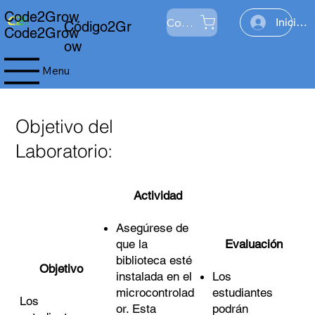
Code2Grow
Comercio
Iniciar 
Código2Gr
Code2Grow
ow
Menu
Objetivo del
Laboratorio:
Actividad
Asegúrese de
que la
Evaluación
biblioteca esté
Objetivo
instalada en el
Los
microcontrolad
estudiantes
Los
or. Esta
podrán