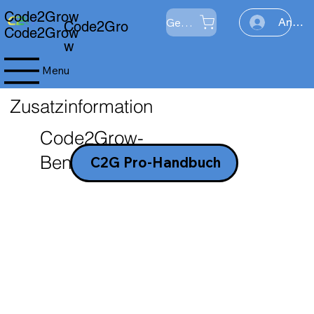
Code2Grow
Geschäft
Anmel
Code2Gro
Code2Grow
w
Menu
Zusatzinformation
Code2Grow-
Benutzerhandbuch
C2G Pro-Handbuch