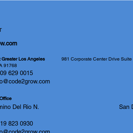
T
ow.com
ce: Greater Los Angeles
981 Corporate Center Drive Sui
A 91768
 909 629 0015
fo@code2grow.com
Office
 Camino Del Rio N. San Dieg
 619 823 0930
fo@code2grow.com