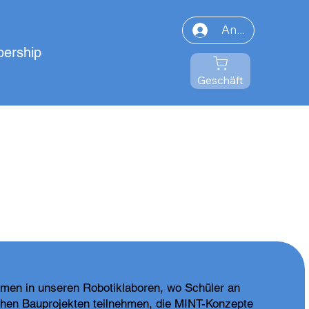
Anmelden
erships
Geschäft
men in unseren Robotiklaboren, wo Schüler an
chen Bauprojekten teilnehmen, die MINT-Konzepte