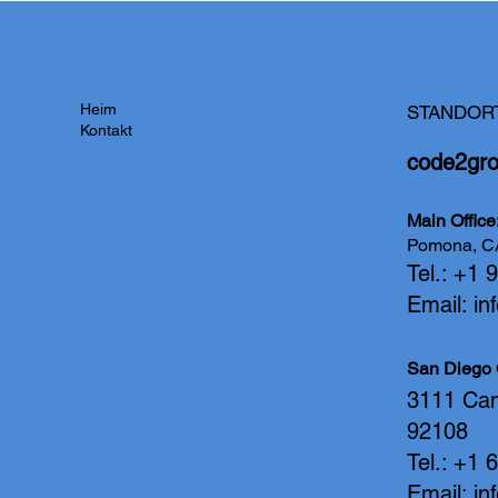
Heim
STANDOR
Kontakt
code2gr
Main Offi
Pomona, C
Tel.: +1
Email:
in
San Diego 
3111
92108
Tel.: +1
Email:
in