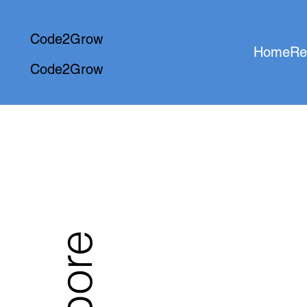
Code2Grow
Home
Re
Code2Grow