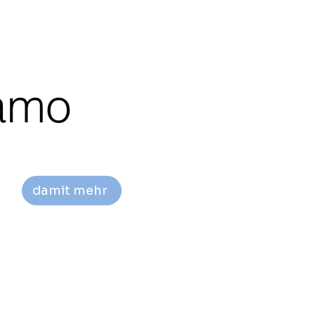
amo
damit mehr