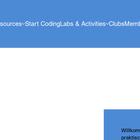
sources
Start Coding
Labs & Activities
Clubs
Memb
Willkom
praktis