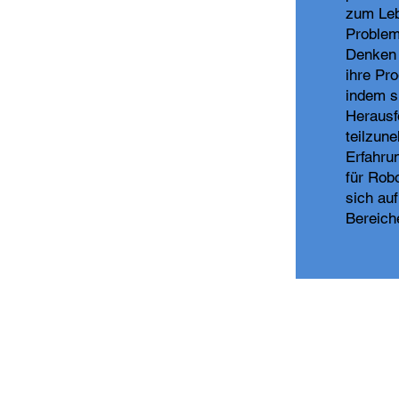
zum Leb
Problem
Denken 
ihre Pr
indem s
Herausf
teilzun
Erfahru
für Rob
sich au
Bereich