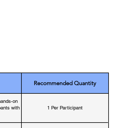
Recommended Quantity
hands-on
pants with
1 Per Participant