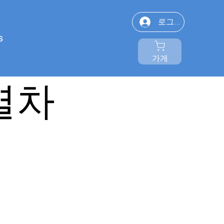
로그인
s
리틀트레인 랩 1
가게
열차