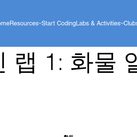
ome
Resources
Start Coding
Labs & Activities
Club
 랩 1: 화물 