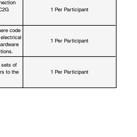
nection
 C2G
1 Per Participant
here code
electrical
1 Per Participant
 hardware
tions.
 sets of
rs to the
1 Per Participant