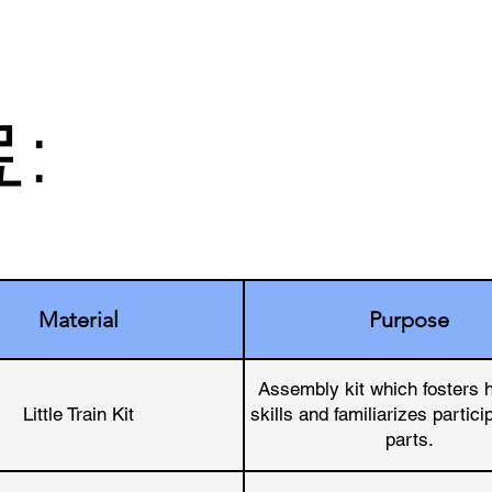
:
Material
Purpose
Assembly kit which fosters 
Little Train Kit
skills and familiarizes partici
parts.