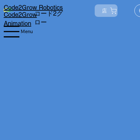
Code2Grow Robotics
店
リトルトレインラボ2
コード2グ
Code2Grow
リトルトレインラボ2: IRセ
ロー
Animation
ンサーの起動
Menu
活動
まず、生徒は
客観的
IRセンサーを
リトルトレイ
評価
IR センサーの
ンに取り付け
設置により、
て配線しま
学生はセンサ
プログラミン
す。
ー機能の基礎
グ機能が継続
プログラミン
を学びます
的に向上しま
グ中にIRセン
基本的な回路
した。手の動