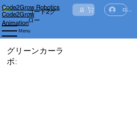
Code2Grow Robotics
店
ログイ
コード2グ
Code2Grow
ロー
Animation
Menu
グリーンカーラ
ボ:
グリーンカーは、Code2Grow メカトロ
ニクス プログラムで最も高度な作品で
す。このプロジェクトでは、デュアル DC
モーターの使用を紹介し、参加者が作成し
た作品を 2 次元で動作させて方向転換で
きるようにプログラムできるようにしま
す。これらのラボを通じて、学生はさまざ
まな課題に取り組み、センサー統合やより