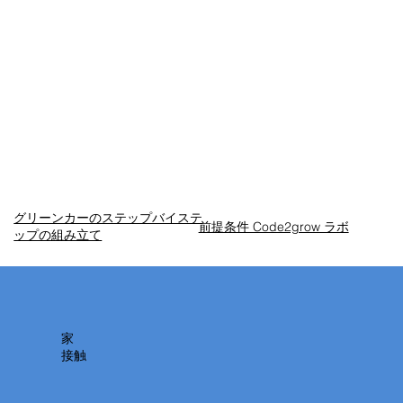
高度なコーディング手法など、より高度な
ロボット プログラミングを体験します。
グリーンカーのステップバイステ
前提条件 Code2grow ラボ
ップの組み立て
家
接触