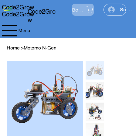
Code2Grow
Boutique
Se con
Code2Gro
Code2Grow
w
Menu
Home
>
Motomo N-Gen