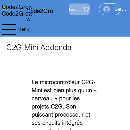
Code2Grow
Boutique
Se con
Code2Gro
Code2Grow
w
Menu
C2G-Mini Addenda
Le microcontrôleur C2G-
Mini est bien plus qu'un «
cerveau » pour les
projets C2G. Son
puissant processeur et
ses circuits intégrés