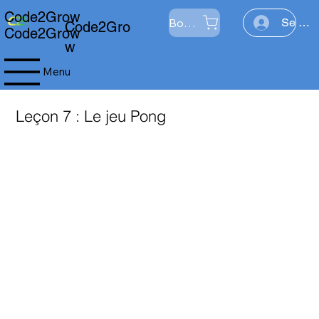
Code2Grow
Boutique
Se con
Code2Gro
Code2Grow
w
Menu
Leçon 7 : Le jeu Pong