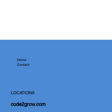
Home
Contact
LOCATIONS
code2grow.com