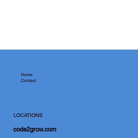
Home
Contact
LOCATIONS
code2grow.com