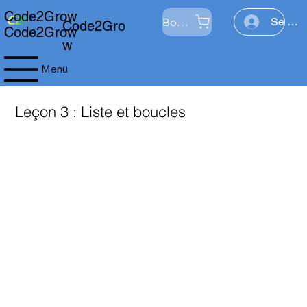
Code2Grow
Boutique
Se con
Code2Gro
Code2Grow
w
Menu
Leçon 3 : Liste et boucles